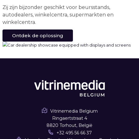
Zij zijn bijzonder geschikt voor beursstands,
autodealers, winkelcentra, supermarkten en
winkelcentra.
Ontdek de oplossing
Vitrinemedia Belgium
Ringaertstraat 4
8820 Torhout, België
+32 495 56 66 37