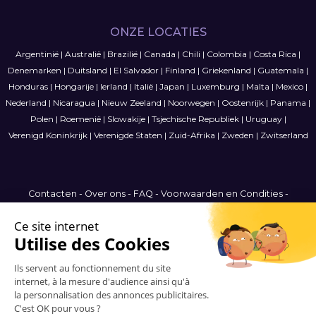
ONZE LOCATIES
Argentinië
|
Australië
|
Brazilië
|
Canada
|
Chili
|
Colombia
|
Costa Rica
|
Denemarken
|
Duitsland
|
El Salvador
|
Finland
|
Griekenland
|
Guatemala
|
Honduras
|
Hongarije
|
Ierland
|
Italië
|
Japan
|
Luxemburg
|
Malta
|
Mexico
|
Nederland
|
Nicaragua
|
Nieuw Zeeland
|
Noorwegen
|
Oostenrijk
|
Panama
|
Polen
|
Roemenië
|
Slowakije
|
Tsjechische Republiek
|
Uruguay
|
Verenigd Koninkrijk
|
Verenigde Staten
|
Zuid-Afrika
|
Zweden
|
Zwitserland
Contacten
-
Over ons
-
FAQ
-
Voorwaarden en Condities
-
Privacybeleid
-
Sitemap
Belgium