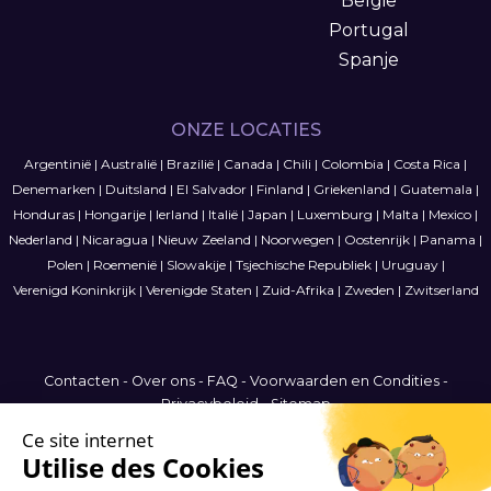
België
Portugal
Spanje
ONZE LOCATIES
Argentinië
|
Australië
|
Brazilië
|
Canada
|
Chili
|
Colombia
|
Costa Rica
|
Denemarken
|
Duitsland
|
El Salvador
|
Finland
|
Griekenland
|
Guatemala
|
Honduras
|
Hongarije
|
Ierland
|
Italië
|
Japan
|
Luxemburg
|
Malta
|
Mexico
|
Nederland
|
Nicaragua
|
Nieuw Zeeland
|
Noorwegen
|
Oostenrijk
|
Panama
|
Polen
|
Roemenië
|
Slowakije
|
Tsjechische Republiek
|
Uruguay
|
Verenigd Koninkrijk
|
Verenigde Staten
|
Zuid-Afrika
|
Zweden
|
Zwitserland
Contacten
-
Over ons
-
FAQ
-
Voorwaarden en Condities
-
Privacybeleid
-
Sitemap
Belgium