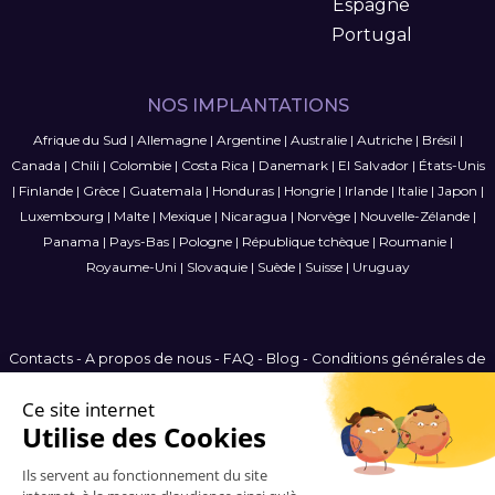
Espagne
Portugal
NOS IMPLANTATIONS
Afrique du Sud
|
Allemagne
|
Argentine
|
Australie
|
Autriche
|
Brésil
|
Canada
|
Chili
|
Colombie
|
Costa Rica
|
Danemark
|
El Salvador
|
États-Unis
|
Finlande
|
Grèce
|
Guatemala
|
Honduras
|
Hongrie
|
Irlande
|
Italie
|
Japon
|
Luxembourg
|
Malte
|
Mexique
|
Nicaragua
|
Norvège
|
Nouvelle-Zélande
|
Panama
|
Pays-Bas
|
Pologne
|
République tchèque
|
Roumanie
|
Royaume-Uni
|
Slovaquie
|
Suède
|
Suisse
|
Uruguay
Contacts
-
A propos de nous
-
FAQ
-
Blog
-
Conditions générales de
vente
-
Politique de confidentialité
-
Plan du site
Switzerland