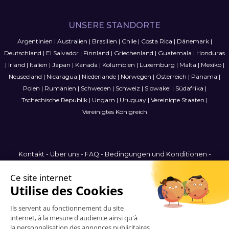
UNSERE STANDORTE
Argentinien
|
Australien
|
Brasilien
|
Chile
|
Costa Rica
|
Dänemark
|
Deutschland
|
El Salvador
|
Finnland
|
Griechenland
|
Guatemala
|
Honduras
|
Irland
|
Italien
|
Japan
|
Kanada
|
Kolumbien
|
Luxemburg
|
Malta
|
Mexiko
|
Neuseeland
|
Nicaragua
|
Niederlande
|
Norwegen
|
Österreich
|
Panama
|
Polen
|
Rumänien
|
Schweden
|
Schweiz
|
Slowakei
|
Südafrika
|
Tschechische Republik
|
Ungarn
|
Uruguay
|
Vereinigte Staaten
|
Vereinigtes Königreich
Kontakt
-
Über uns
-
FAQ
-
Bedingungen und Konditionen
-
Datenschutzbestimmungen
-
Sitemap
Germany