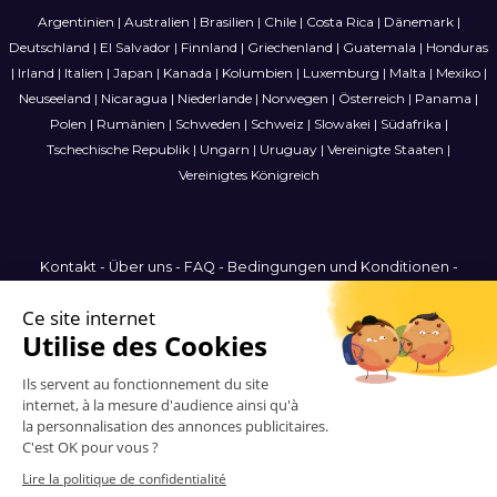
Argentinien
|
Australien
|
Brasilien
|
Chile
|
Costa Rica
|
Dänemark
|
Deutschland
|
El Salvador
|
Finnland
|
Griechenland
|
Guatemala
|
Honduras
|
Irland
|
Italien
|
Japan
|
Kanada
|
Kolumbien
|
Luxemburg
|
Malta
|
Mexiko
|
Neuseeland
|
Nicaragua
|
Niederlande
|
Norwegen
|
Österreich
|
Panama
|
Polen
|
Rumänien
|
Schweden
|
Schweiz
|
Slowakei
|
Südafrika
|
Tschechische Republik
|
Ungarn
|
Uruguay
|
Vereinigte Staaten
|
Vereinigtes Königreich
Kontakt
-
Über uns
-
FAQ
-
Bedingungen und Konditionen
-
Datenschutzbestimmungen
-
Sitemap
Germany
© 2006-2026 Vitrinemedia -
Alle Rechte vorbehalten