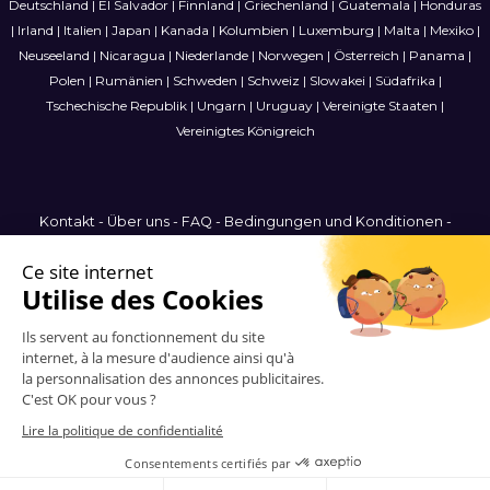
Deutschland
|
El Salvador
|
Finnland
|
Griechenland
|
Guatemala
|
Honduras
|
Irland
|
Italien
|
Japan
|
Kanada
|
Kolumbien
|
Luxemburg
|
Malta
|
Mexiko
|
Neuseeland
|
Nicaragua
|
Niederlande
|
Norwegen
|
Österreich
|
Panama
|
Polen
|
Rumänien
|
Schweden
|
Schweiz
|
Slowakei
|
Südafrika
|
Tschechische Republik
|
Ungarn
|
Uruguay
|
Vereinigte Staaten
|
Vereinigtes Königreich
Kontakt
-
Über uns
-
FAQ
-
Bedingungen und Konditionen
-
Datenschutzbestimmungen
-
Sitemap
Germany
© 2006-2026 Vitrinemedia -
Alle Rechte vorbehalten