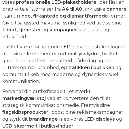
vores
professionelle LED-plakatholdere
, der fås i en
bred vifte af størrelser fra
A4 til A0
, inklusive
bannere
, samt
runde, firkantede og diamantformede
former.
Giv dit salgssted maksimal synlighed ved at vise dine
tilbud
,
tjenester
og
kampagner
klart, klart og
effektfuldt.
Takket være højtydende LED-belysningsteknologi får
dine visuelle elementer
optimal lysstyrke
, hvilket
garanterer perfekt læsbarhed, både dag og nat.
Tiltræk opmærksomhed, øg
trafikken i butikken
og
opmuntr til køb med moderne og dynamisk visuel
kommunikation.
Forvandl din butiksfacade til et stærkt
marketingværktøj
ved at konvertere den til et
strategisk kommunikationsmedie. Fremvis dine
flagskibsprodukter
, boost dine reklamekampagner
og styrk dit
brandimage
med vores
LED-displays
og
LCD-skærme til butiksvinduer
.