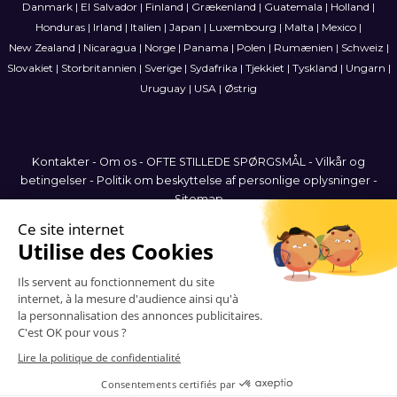
Danmark
|
El Salvador
|
Finland
|
Grækenland
|
Guatemala
|
Holland
|
Honduras
|
Irland
|
Italien
|
Japan
|
Luxembourg
|
Malta
|
Mexico
|
New Zealand
|
Nicaragua
|
Norge
|
Panama
|
Polen
|
Rumænien
|
Schweiz
|
Slovakiet
|
Storbritannien
|
Sverige
|
Sydafrika
|
Tjekkiet
|
Tyskland
|
Ungarn
|
Uruguay
|
USA
|
Østrig
Kontakter
-
Om os
-
OFTE STILLEDE SPØRGSMÅL
-
Vilkår og
betingelser
-
Politik om beskyttelse af personlige oplysninger
-
Sitemap
Denmark
© 2006-2026 Vitrinemedia -
Alle rettigheder forbeholdes