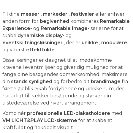
Til dine
messer
,
markeder
,
festivaler
eller enhver
anden form for
begivenhed
kombineres
Remarkable
Experience-
og
Remarkable Image-
serierne for at
skabe
dynamiske display-
og
eventskiltningsløsninger
, der er
unikke
,
modulære
og yderst
effektfulde
.
Disse løsninger er designet til at imødekomme
kravene i eventmiljøer og giver dig mulighed for at
fange dine besøgendes opmærksomhed, maksimere
din
stands synlighed
og forbedre dit
brandimage
fra
første øjeblik. Skab fordybende og unikke rum, der
naturligt tiltrækker besøgende og styrker din
tilstedeværelse ved hvert arrangement.
Kombinér
professionelle LED-plakatholdere
med
VM LIGHT&PLAY LCD-skærme
for at skabe et
kraftfuldt og fleksibelt visuelt