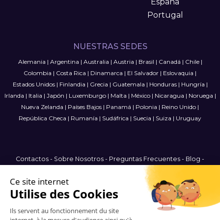
España
Portugal
NUESTRAS SEDES
Alemania
|
Argentina
|
Australia
|
Austria
|
Brasil
|
Canadá
|
Chile
|
Colombia
|
Costa Rica
|
Dinamarca
|
El Salvador
|
Eslovaquia
|
Estados Unidos
|
Finlandia
|
Grecia
|
Guatemala
|
Honduras
|
Hungría
|
Irlanda
|
Italia
|
Japón
|
Luxemburgo
|
Malta
|
México
|
Nicaragua
|
Noruega
|
Nueva Zelanda
|
Países Bajos
|
Panamá
|
Polonia
|
Reino Unido
|
República Checa
|
Rumanía
|
Sudáfrica
|
Suecia
|
Suiza
|
Uruguay
Contactos
-
Sobre Nosotros
-
Preguntas Frecuentes
-
Blog
-
Términos y condiciones
-
Política de privacidad
-
Mapa del Sitio
Spain