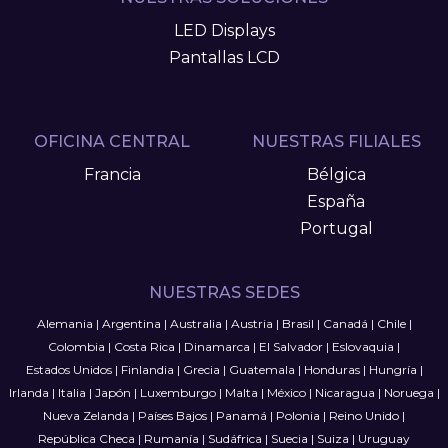
LED Displays
Pantallas LCD
OFICINA CENTRAL
NUESTRAS FILIALES
Francia
Bélgica
España
Portugal
NUESTRAS SEDES
Alemania
|
Argentina
|
Australia
|
Austria
|
Brasil
|
Canadá
|
Chile
|
Colombia
|
Costa Rica
|
Dinamarca
|
El Salvador
|
Eslovaquia
|
Estados Unidos
|
Finlandia
|
Grecia
|
Guatemala
|
Honduras
|
Hungría
|
Irlanda
|
Italia
|
Japón
|
Luxemburgo
|
Malta
|
México
|
Nicaragua
|
Noruega
|
Nueva Zelanda
|
Países Bajos
|
Panamá
|
Polonia
|
Reino Unido
|
República Checa
|
Rumanía
|
Sudáfrica
|
Suecia
|
Suiza
|
Uruguay