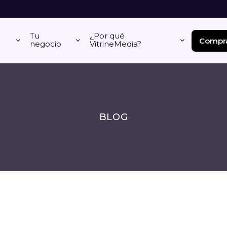
Tu
¿Por qué
Compra
negocio
VitrineMedia?
BLOG