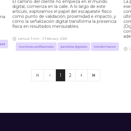
El camino del cliente no empieza en el mundo
La 
digital, comienza en la calle. A lo largo de este
ese
artículo, exploramos el papel del escaparate físico
com
como punto de validación, proximidad e impacto, y
últ
Una
cómo la señalización digital transforma la presencia
com
física en resultados mensurables.
(Di
con
ade
Lectura 3 min • 3 February, 2026
idad
monitores profissionales
pantallas digitales
transformacion
L
1
2