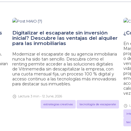
s
Digitalizar el escaparate sin inversión
¿C
inicial? Descubre las ventajas del alquiler
para las inmobiliarias
En 
Mas
pro
,
Modernizar el escaparate de su agencia inmobiliaria
o de
nunca ha sido tan sencillo. Descubra cómo el
ver
iran
renting permite acceder a las soluciones digitales
vid
de Vitrinemedia sin descapitalizar la empresa, con
pro
una cuota mensual fija, un proceso 100 % digital y
emo
acceso continuo a las tecnologías más innovadoras
acc
para destacar sus inmuebles.
cal
vez
Lectura 3 min • 12 June, 2026
estrategias creativas
tecnología de escaparate
L
int
tec