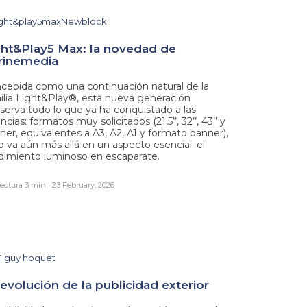
ght&Play5 Max: la novedad de
trinemedia
cebida como una continuación natural de la
ilia Light&Play®, esta nueva generación
serva todo lo que ya ha conquistado a las
cias: formatos muy solicitados (21,5’’, 32’’, 43’’ y
ner, equivalentes a A3, A2, A1 y formato banner),
o va aún más allá en un aspecto esencial: el
dimiento luminoso en escaparate.
ectura 3 min • 23 February, 2026
evolución de la publicidad exterior