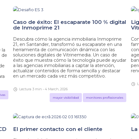
Caso de éxito: El escaparate 100 % digital
Li
de Inmoprime 21
Vi
Descubra cómo la agencia inmobiliaria Inmoprime
Con
21, en Santander, transformó su escaparate en una
fam
herramienta de comunicación dinámica con las
con
 la
soluciones digitales de Vitrinemedia. Un caso de
agen
n de
éxito que muestra cómo la tecnología puede ayudar
ban
a las agencias inmobiliarias a captar la atención,
per
 de
actualizar contenidos de forma sencilla y destacar
ren
en un mercado cada vez más competitivo.
ara
L
Lectura 3 min • 4 March, 2026
ivas
mayor visibilidad
monitores profissionales
LCD
El primer contacto con el cliente
La 