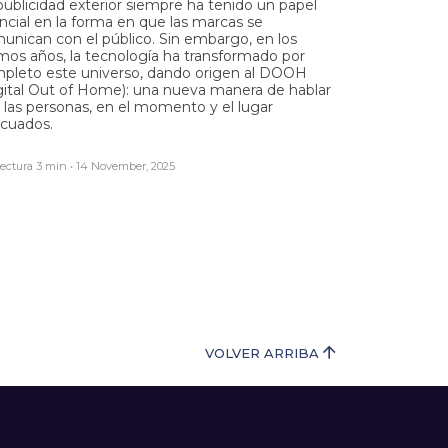
publicidad exterior siempre ha tenido un papel
ncial en la forma en que las marcas se
unican con el público. Sin embargo, en los
imos años, la tecnología ha transformado por
pleto este universo, dando origen al DOOH
gital Out of Home): una nueva manera de hablar
 las personas, en el momento y el lugar
cuados.
ectura 3 min • 14 November, 2025
VOLVER ARRIBA