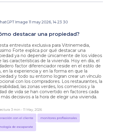
ómo destacar una propiedad?
esta entrevista exclusiva para Vitrinemedia,
simo Forte explica por qué destacar una
piedad ya no depende únicamente de los vídeos
 las características de la vivienda. Hoy en día, el
dadero factor diferenciador reside en el estilo de
a, en la experiencia y en la forma en que la
piedad y todo su entorno logran crear un vínculo
cional con los compradores. Los restaurantes, la
esibilidad, las zonas verdes, los comercios y la
idad de vida se han convertido en factores cada
 más decisivos a la hora de elegir una vivienda.
ectura 3 min • 11 May, 2026
eracción con el cliente
monitores profissionales
nología de escaparate