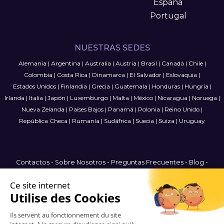
España
Portugal
NUESTRAS SEDES
Alemania
|
Argentina
|
Australia
|
Austria
|
Brasil
|
Canadá
|
Chile
|
Colombia
|
Costa Rica
|
Dinamarca
|
El Salvador
|
Eslovaquia
|
Estados Unidos
|
Finlandia
|
Grecia
|
Guatemala
|
Honduras
|
Hungría
|
Irlanda
|
Italia
|
Japón
|
Luxemburgo
|
Malta
|
México
|
Nicaragua
|
Noruega
|
Nueva Zelanda
|
Países Bajos
|
Panamá
|
Polonia
|
Reino Unido
|
República Checa
|
Rumanía
|
Sudáfrica
|
Suecia
|
Suiza
|
Uruguay
Contactos
-
Sobre Nosotros
-
Preguntas Frecuentes
-
Blog
-
Términos y condiciones
-
Política de privacidad
-
Mapa del Sitio
Spain