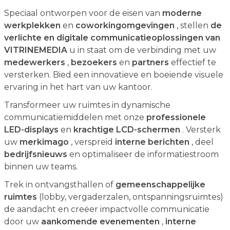
Speciaal ontworpen voor de eisen van
moderne
werkplekken
en
coworkingomgevingen
, stellen
de
verlichte en digitale communicatieoplossingen van
VITRINEMEDIA
u in staat om de verbinding met uw
medewerkers
,
bezoekers
en
partners
effectief te
versterken. Bied een innovatieve en boeiende visuele
ervaring in het hart van uw kantoor.
Transformeer uw ruimtes in dynamische
communicatiemiddelen met onze
professionele
LED-displays
en
krachtige LCD-schermen
. Versterk
uw
merkimago
, verspreid
interne berichten
, deel
bedrijfsnieuws
en optimaliseer de informatiestroom
binnen uw teams.
Trek in ontvangsthallen of
gemeenschappelijke
ruimtes
(lobby, vergaderzalen, ontspanningsruimtes)
de aandacht en creëer impactvolle communicatie
door uw
aankomende evenementen
,
interne