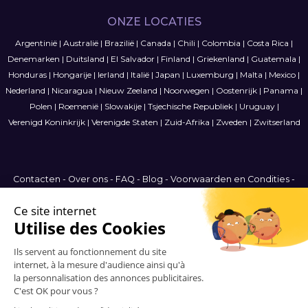
ONZE LOCATIES
Argentinië
|
Australië
|
Brazilië
|
Canada
|
Chili
|
Colombia
|
Costa Rica
|
Denemarken
|
Duitsland
|
El Salvador
|
Finland
|
Griekenland
|
Guatemala
|
Honduras
|
Hongarije
|
Ierland
|
Italië
|
Japan
|
Luxemburg
|
Malta
|
Mexico
|
Nederland
|
Nicaragua
|
Nieuw Zeeland
|
Noorwegen
|
Oostenrijk
|
Panama
|
Polen
|
Roemenië
|
Slowakije
|
Tsjechische Republiek
|
Uruguay
|
Verenigd Koninkrijk
|
Verenigde Staten
|
Zuid-Afrika
|
Zweden
|
Zwitserland
Contacten
-
Over ons
-
FAQ
-
Blog
-
Voorwaarden en Condities
-
Privacybeleid
-
Sitemap
International
© 2006-2026 Vitrinemedia -
Alle rechten voorbehouden