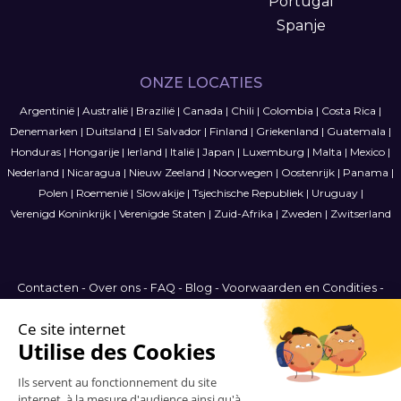
Portugal
Spanje
ONZE LOCATIES
Argentinië
|
Australië
|
Brazilië
|
Canada
|
Chili
|
Colombia
|
Costa Rica
|
Denemarken
|
Duitsland
|
El Salvador
|
Finland
|
Griekenland
|
Guatemala
|
Honduras
|
Hongarije
|
Ierland
|
Italië
|
Japan
|
Luxemburg
|
Malta
|
Mexico
|
Nederland
|
Nicaragua
|
Nieuw Zeeland
|
Noorwegen
|
Oostenrijk
|
Panama
|
Polen
|
Roemenië
|
Slowakije
|
Tsjechische Republiek
|
Uruguay
|
Verenigd Koninkrijk
|
Verenigde Staten
|
Zuid-Afrika
|
Zweden
|
Zwitserland
Contacten
-
Over ons
-
FAQ
-
Blog
-
Voorwaarden en Condities
-
Privacybeleid
-
Sitemap
International