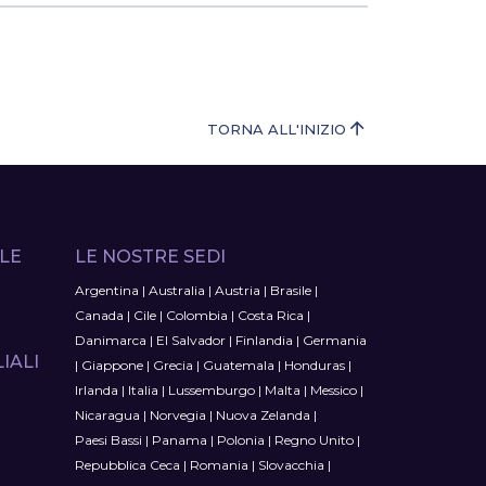
TORNA ALL'INIZIO
LE
LE NOSTRE SEDI
Argentina
|
Australia
|
Austria
|
Brasile
|
Canada
|
Cile
|
Colombia
|
Costa Rica
|
Danimarca
|
El Salvador
|
Finlandia
|
Germania
IALI
|
Giappone
|
Grecia
|
Guatemala
|
Honduras
|
Irlanda
|
Italia
|
Lussemburgo
|
Malta
|
Messico
|
Nicaragua
|
Norvegia
|
Nuova Zelanda
|
Paesi Bassi
|
Panama
|
Polonia
|
Regno Unito
|
Repubblica Ceca
|
Romania
|
Slovacchia
|