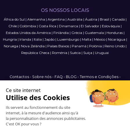
OS NOSSOS LOCAIS
África do Sul
|
Alemanha
|
Argentina
|
Austrália
|
Áustria
|
Brasil
|
Canadá
|
Chile
|
Colômbia
|
Costa Rica
|
Dinamarca
|
El Salvador
|
Eslováquia
|
Estados Unidos da América
|
Finlândia
|
Grécia
|
Guatemala
|
Honduras
|
Hungria
|
Irlanda
|
Itália
|
Japão
|
Luxemburgo
|
Malta
|
México
|
Nicarágua
|
Noruega
|
Nova Zelândia
|
Países Baixos
|
Panamá
|
Polónia
|
Reino Unido
|
República Checa
|
Roménia
|
Suécia
|
Suíça
|
Uruguai
Contactos
-
Sobre nós
-
FAQ
-
BLOG
-
Termos e Condições
-
Política de Privacidade
-
Mapa do Site
International
© 2006-2026 Vitrinemedia -
Todos os direitos reservados