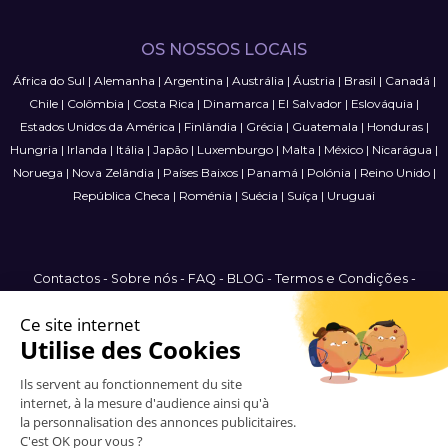
OS NOSSOS LOCAIS
África do Sul
|
Alemanha
|
Argentina
|
Austrália
|
Áustria
|
Brasil
|
Canadá
|
Chile
|
Colômbia
|
Costa Rica
|
Dinamarca
|
El Salvador
|
Eslováquia
|
Estados Unidos da América
|
Finlândia
|
Grécia
|
Guatemala
|
Honduras
|
Hungria
|
Irlanda
|
Itália
|
Japão
|
Luxemburgo
|
Malta
|
México
|
Nicarágua
|
Noruega
|
Nova Zelândia
|
Países Baixos
|
Panamá
|
Polónia
|
Reino Unido
|
República Checa
|
Roménia
|
Suécia
|
Suíça
|
Uruguai
Contactos
-
Sobre nós
-
FAQ
-
BLOG
-
Termos e Condições
-
Política de Privacidade
-
Mapa do Site
International