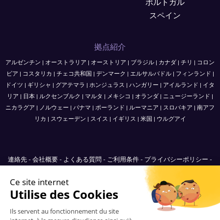
ポルトガル
スペイン
拠点紹介
アルゼンチン
|
オーストラリア
|
オーストリア
|
ブラジル
|
カナダ
|
チリ
|
コロン
ビア
|
コスタリカ
|
チェコ共和国
|
デンマーク
|
エルサルバドル
|
フィンランド
|
ドイツ
|
ギリシャ
|
グアテマラ
|
ホンジュラス
|
ハンガリー
|
アイルランド
|
イタ
リア
|
日本
|
ルクセンブルク
|
マルタ
|
メキシコ
|
オランダ
|
ニュージーランド
|
ニカラグア
|
ノルウェー
|
パナマ
|
ポーランド
|
ルーマニア
|
スロバキア
|
南アフ
リカ
|
スウェーデン
|
スイス
|
イギリス
|
米国
|
ウルグアイ
連絡先
-
会社概要
-
よくある質問
-
ご利用条件
-
プライバシーポリシー
-
Sitemap
Japan