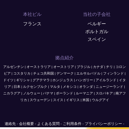
本社ビル
当社の子会社
フランス
ベルギー
ポルトガル
スペイン
拠点紹介
アルゼンチン
|
オーストラリア
|
オーストリア
|
ブラジル
|
カナダ
|
チリ
|
コロン
ビア
|
コスタリカ
|
チェコ共和国
|
デンマーク
|
エルサルバドル
|
フィンランド
|
ドイツ
|
ギリシャ
|
グアテマラ
|
ホンジュラス
|
ハンガリー
|
アイルランド
|
イタ
リア
|
日本
|
ルクセンブルク
|
マルタ
|
メキシコ
|
オランダ
|
ニュージーランド
|
ニカラグア
|
ノルウェー
|
パナマ
|
ポーランド
|
ルーマニア
|
スロバキア
|
南アフ
リカ
|
スウェーデン
|
スイス
|
イギリス
|
米国
|
ウルグアイ
連絡先
-
会社概要
-
よくある質問
-
ご利用条件
-
プライバシーポリシー
-