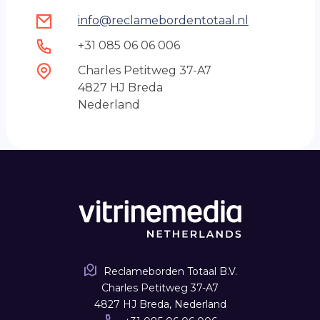
info
@
reclamebordentotaal.nl
+31 085 06 06 006
Charles Petitweg 37-A7
4827 HJ Breda
Nederland
Reclameborden Totaal B.V.
Charles Petitweg 37-A7
4827 HJ Breda, Nederland