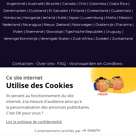
Argentinië
|
Australië
|
Brazilië
|
Canada
|
Chili
|
Colombia
|
Costa Rica
|
Denemarken
|
Duitsland
|
El Salvador
|
Finland
|
Griekenland
|
Guatemala
|
Honduras
|
Hongarije
|
Ierland
|
Italië
|
Japan
|
Luxemburg
|
Malta
|
Mexico
|
Nederland
|
Nicaragua
|
Nieuw Zeeland
|
Noorwegen
|
Oostenrijk
|
Panama
|
Polen
|
Roemenië
|
Slowakije
|
Tsjechische Republiek
|
Uruguay
|
Verenigd Koninkrijk
|
Verenigde Staten
|
Zuid-Afrika
|
Zweden
|
Zwitserland
Contacten
-
Over ons
-
FAQ
-
Voorwaarden en Condities
-
Privacybeleid
-
Sitemap
Netherlands
© 2006-2026 Vitrinemedia -
Alle rechten voorbehouden