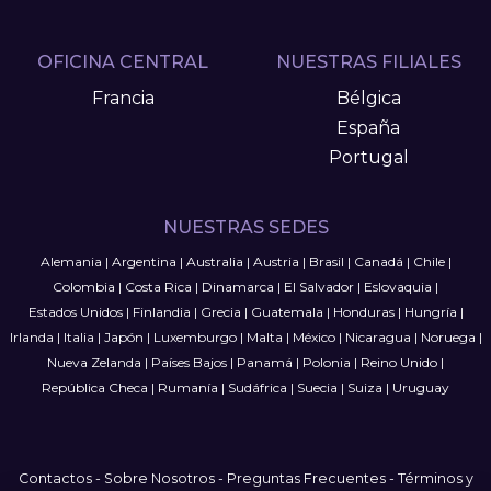
OFICINA CENTRAL
NUESTRAS FILIALES
Francia
Bélgica
España
Portugal
NUESTRAS SEDES
Alemania
|
Argentina
|
Australia
|
Austria
|
Brasil
|
Canadá
|
Chile
|
Colombia
|
Costa Rica
|
Dinamarca
|
El Salvador
|
Eslovaquia
|
Estados Unidos
|
Finlandia
|
Grecia
|
Guatemala
|
Honduras
|
Hungría
|
Irlanda
|
Italia
|
Japón
|
Luxemburgo
|
Malta
|
México
|
Nicaragua
|
Noruega
|
Nueva Zelanda
|
Países Bajos
|
Panamá
|
Polonia
|
Reino Unido
|
República Checa
|
Rumanía
|
Sudáfrica
|
Suecia
|
Suiza
|
Uruguay
Contactos
-
Sobre Nosotros
-
Preguntas Frecuentes
-
Términos y