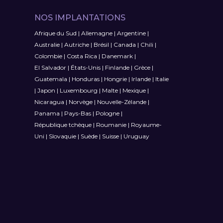
NOS IMPLANTATIONS
Afrique du Sud
|
Allemagne
|
Argentine
|
Australie
|
Autriche
|
Brésil
|
Canada
|
Chili
|
Colombie
|
Costa Rica
|
Danemark
|
El Salvador
|
États-Unis
|
Finlande
|
Grèce
|
Guatemala
|
Honduras
|
Hongrie
|
Irlande
|
Italie
|
Japon
|
Luxembourg
|
Malte
|
Mexique
|
Nicaragua
|
Norvège
|
Nouvelle-Zélande
|
Panama
|
Pays-Bas
|
Pologne
|
République tchèque
|
Roumanie
|
Royaume-
Uni
|
Slovaquie
|
Suède
|
Suisse
|
Uruguay