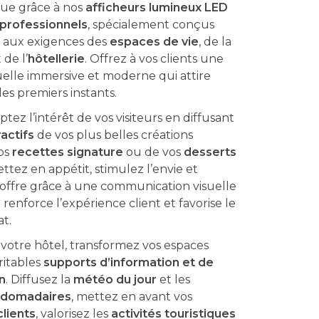
ue grâce à nos
afficheurs lumineux LED
professionnels
, spécialement conçus
 aux exigences des
espaces de vie
, de la
 de l’
hôtellerie
. Offrez à vos clients une
uelle immersive et moderne qui attire
les premiers instants.
ptez l’intérêt de vos visiteurs en diffusant
ractifs
de vos plus belles créations
vos
recettes signature
ou de vos
desserts
ettez en appétit, stimulez l’envie et
 offre grâce à une communication visuelle
enforce l’expérience client et favorise le
at.
 votre hôtel, transformez vos espaces
ritables
supports d’information et de
n
. Diffusez la
météo du jour
et les
bdomadaires
, mettez en avant vos
clients
, valorisez les
activités touristiques