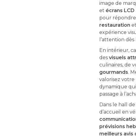
image de marq
et
écrans LCD 
pour répondre
restauration
et
expérience vis
l’attention dès 
En intérieur, ca
des
visuels att
culinaires, de 
gourmands
. M
valorisez votre
dynamique qui r
passage à l’ach
Dans le hall de
d’accueil en vé
communicatio
prévisions he
meilleurs avis 