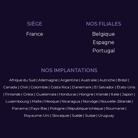
SIÈGE
NOS FILIALES
France
Belgique
Espagne
Portugal
NOS IMPLANTATIONS
Afrique du Sud
|
Allemagne
|
Argentine
|
Australie
|
Autriche
|
Brésil
|
Canada
|
Chili
|
Colombie
|
Costa Rica
|
Danemark
|
El Salvador
|
États-Unis
|
Finlande
|
Grèce
|
Guatemala
|
Honduras
|
Hongrie
|
Irlande
|
Italie
|
Japon
|
Luxembourg
|
Malte
|
Mexique
|
Nicaragua
|
Norvège
|
Nouvelle-Zélande
|
Panama
|
Pays-Bas
|
Pologne
|
République tchèque
|
Roumanie
|
Royaume-Uni
|
Slovaquie
|
Suède
|
Suisse
|
Uruguay