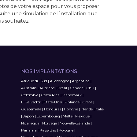
tos de votre espace pour vous proposer
uite une simulation de l’installation que
s souhaitez.
NOS IMPLANTATIONS
Afrique du Sud
|
Allemagne
|
Argentine
|
Australie
|
Autriche
|
Brésil
|
Canada
|
Chili
|
Colombie
|
Costa Rica
|
Danemark
|
El Salvador
|
États-Unis
|
Finlande
|
Grèce
|
Guatemala
|
Honduras
|
Hongrie
|
Irlande
|
Italie
|
Japon
|
Luxembourg
|
Malte
|
Mexique
|
Nicaragua
|
Norvège
|
Nouvelle-Zélande
|
Panama
|
Pays-Bas
|
Pologne
|