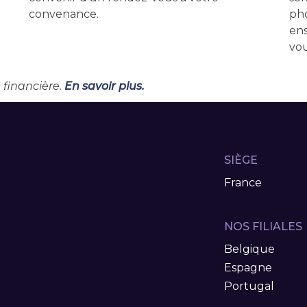
convenance.
pho
ens
vou
 financière.
En savoir plus.
SIÈGE
France
NOS FILIALES
Belgique
Espagne
Portugal