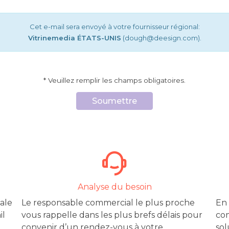
Cet e-mail sera envoyé à votre fournisseur régional:
Vitrinemedia ÉTATS-UNIS
(dough
@
deesign.com).
* Veuillez remplir les champs obligatoires.
Soumettre
Analyse du besoin
ale
Le responsable commercial le plus proche
En 
il
vous rappelle dans les plus brefs délais pour
com
convenir d’un rendez-vous à votre
sol