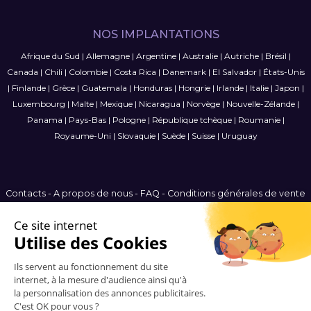
NOS IMPLANTATIONS
Afrique du Sud
|
Allemagne
|
Argentine
|
Australie
|
Autriche
|
Brésil
|
Canada
|
Chili
|
Colombie
|
Costa Rica
|
Danemark
|
El Salvador
|
États-Unis
|
Finlande
|
Grèce
|
Guatemala
|
Honduras
|
Hongrie
|
Irlande
|
Italie
|
Japon
|
Luxembourg
|
Malte
|
Mexique
|
Nicaragua
|
Norvège
|
Nouvelle-Zélande
|
Panama
|
Pays-Bas
|
Pologne
|
République tchèque
|
Roumanie
|
Royaume-Uni
|
Slovaquie
|
Suède
|
Suisse
|
Uruguay
Contacts
-
A propos de nous
-
FAQ
-
Conditions générales de vente
-
Politique de confidentialité
-
Plan du site
Belgium