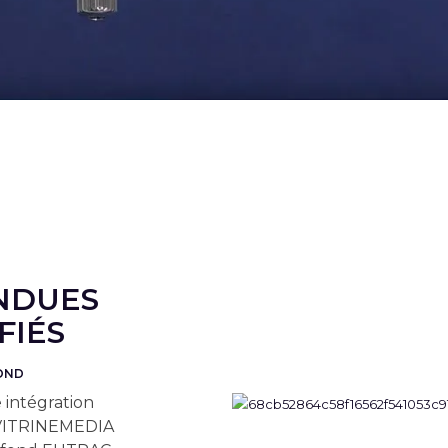
NDUES
FIÉS
FOND
 intégration
e VITRINEMEDIA