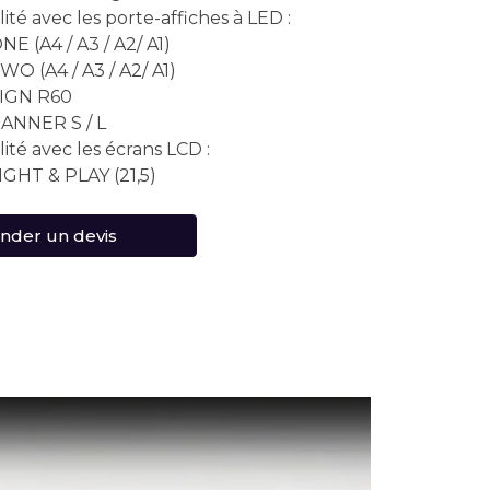
ité avec les porte-affiches à LED :
E (A4 / A3 / A2/ A1)
O (A4 / A3 / A2/ A1)
IGN R60
ANNER S / L
ité avec les écrans LCD :
IGHT & PLAY (21,5)
der un devis