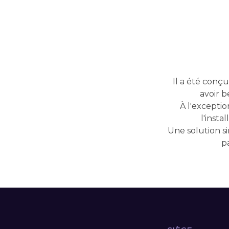
Il a été conçu
avoir b
À l'exceptio
l'insta
Une solution s
p