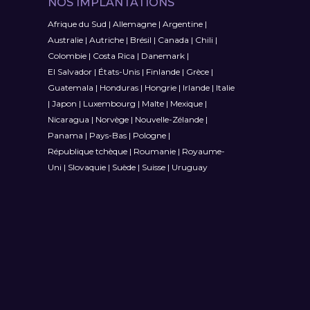
NOS IMPLANTATIONS
Afrique du Sud
|
Allemagne
|
Argentine
|
Australie
|
Autriche
|
Brésil
|
Canada
|
Chili
|
Colombie
|
Costa Rica
|
Danemark
|
El Salvador
|
États-Unis
|
Finlande
|
Grèce
|
Guatemala
|
Honduras
|
Hongrie
|
Irlande
|
Italie
|
Japon
|
Luxembourg
|
Malte
|
Mexique
|
Nicaragua
|
Norvège
|
Nouvelle-Zélande
|
Panama
|
Pays-Bas
|
Pologne
|
République tchèque
|
Roumanie
|
Royaume-
Uni
|
Slovaquie
|
Suède
|
Suisse
|
Uruguay