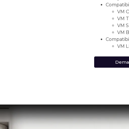
Compatibil
VM ON
VM TW
VM S
VM B
Compatibil
VM L
Deman