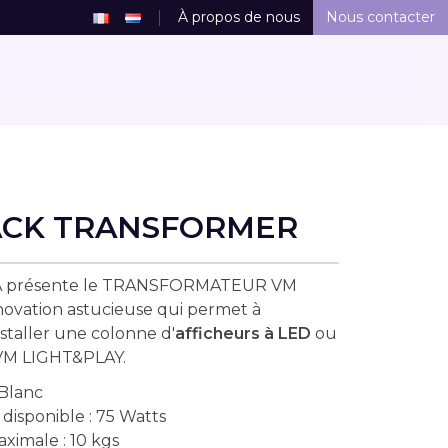
À propos de nous
Nous contacter
ACK TRANSFORMER
 présente le TRANSFORMATEUR VM
ovation astucieuse qui permet à
staller une colonne d'
afficheurs à LED
ou
M LIGHT&PLAY.
 Blanc
disponible : 75 Watts
ximale : 10 kgs