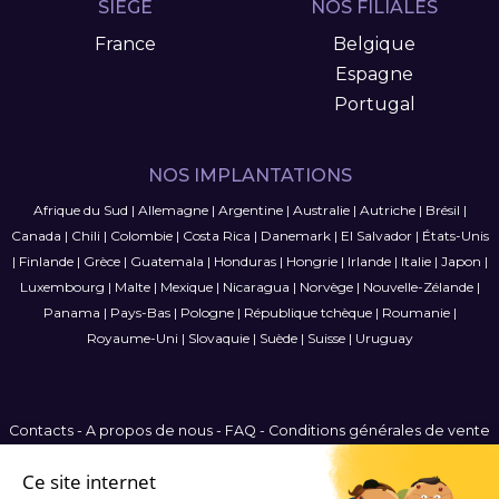
SIÈGE
NOS FILIALES
France
Belgique
Espagne
Portugal
NOS IMPLANTATIONS
Afrique du Sud
|
Allemagne
|
Argentine
|
Australie
|
Autriche
|
Brésil
|
Canada
|
Chili
|
Colombie
|
Costa Rica
|
Danemark
|
El Salvador
|
États-Unis
|
Finlande
|
Grèce
|
Guatemala
|
Honduras
|
Hongrie
|
Irlande
|
Italie
|
Japon
|
Luxembourg
|
Malte
|
Mexique
|
Nicaragua
|
Norvège
|
Nouvelle-Zélande
|
Panama
|
Pays-Bas
|
Pologne
|
République tchèque
|
Roumanie
|
Royaume-Uni
|
Slovaquie
|
Suède
|
Suisse
|
Uruguay
Contacts
-
A propos de nous
-
FAQ
-
Conditions générales de vente
-
Politique de confidentialité
-
Plan du site