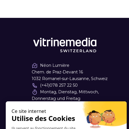
Néon Lumière
Chem. de Praz-Devant 16
1032 Romanel-sur-Lausanne, Schweiz
(+41)078 257 22 50
Montag, Dienstag, Mittwoch,
Donnerstag und Freitag
08:00 - 12:00 | 13:00 - 18:00
a.vial
@
neonlumiere.ch