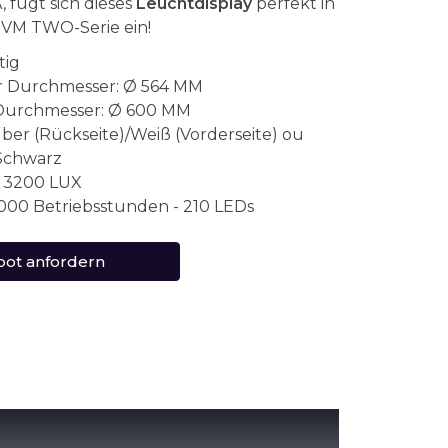
fügt sich dieses
Leuchtdisplay
perfekt in
 VM TWO-Serie ein!
tig
r Durchmesser: Ø 564 MM
Durchmesser: Ø 600 MM
lber (Rückseite)/Weiß (Vorderseite) ou
Schwarz
: 3200 LUX
 000 Betriebsstunden - 210 LEDs
ot anfordern