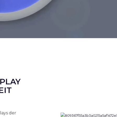
SPLAY
EIT
lays der