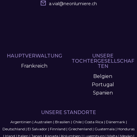
a.vial
@
neonlumiere.ch
HAUPTVERWALTUNG
UNSERE
TOCHTERGESELLSCHAF
Frankreich
TEN
Belgien
Portugal
Spanien
UNSERE STANDORTE
Argentinien
|
Australien
|
Brasilien
|
Chile
|
Costa Rica
|
Dänemark
|
Deutschland
|
El Salvador
|
Finnland
|
Griechenland
|
Guatemala
|
Honduras
|
Irland
|
Italien
|
Japan
|
Kanada
|
Kolumbien
|
Luxemburg
|
Malta
|
Mexiko
|