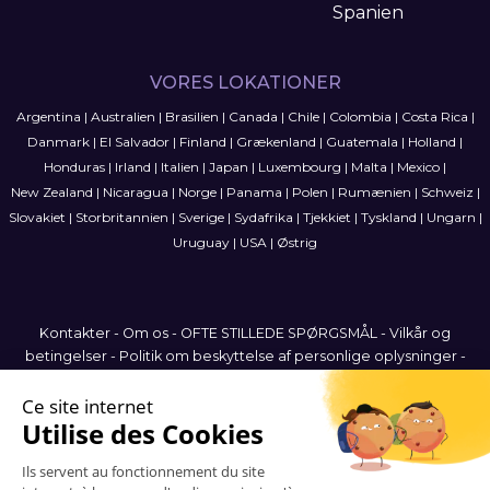
Spanien
VORES LOKATIONER
Argentina
|
Australien
|
Brasilien
|
Canada
|
Chile
|
Colombia
|
Costa Rica
|
Danmark
|
El Salvador
|
Finland
|
Grækenland
|
Guatemala
|
Holland
|
Honduras
|
Irland
|
Italien
|
Japan
|
Luxembourg
|
Malta
|
Mexico
|
New Zealand
|
Nicaragua
|
Norge
|
Panama
|
Polen
|
Rumænien
|
Schweiz
|
Slovakiet
|
Storbritannien
|
Sverige
|
Sydafrika
|
Tjekkiet
|
Tyskland
|
Ungarn
|
Uruguay
|
USA
|
Østrig
Kontakter
-
Om os
-
OFTE STILLEDE SPØRGSMÅL
-
Vilkår og
betingelser
-
Politik om beskyttelse af personlige oplysninger
-
Sitemap
Denmark