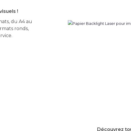
isuels !
mats, du A4 au
ormats ronds,
rvice.
Découvrez tou