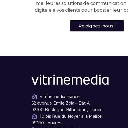
meilleures solutions de communication
digitale à vos clients pour booster leur p
Rejoignez-nous !
Vitrinemedia France
62 avenue Emile Zola – Bât A
92100 Boulogne-Billancourt, France
10 bis Rue du Noyer à la Malice
95380 Louvres