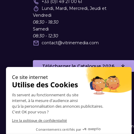
+33 (0)1 49 21 00 61
Lundi, Mardi, Mercredi, Jeudi et
Vendredi
08:30 - 18:30
Samedi
08:30 - 12:30
contact
@
vitrinemedia.com
Télécharger le Catalogue 2026
Contacts
-
A propos de nous
-
FAQ
-
Blog
-
Condition