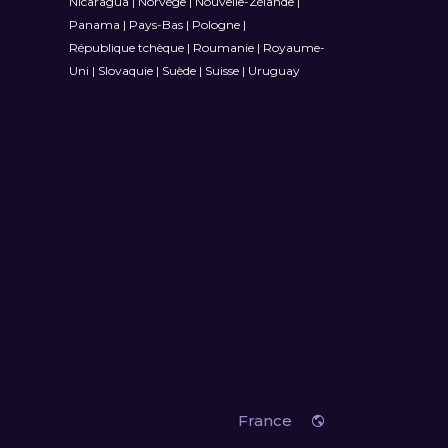
Nicaragua
|
Norvège
|
Nouvelle-Zélande
|
Panama
|
Pays-Bas
|
Pologne
|
République tchèque
|
Roumanie
|
Royaume-
Uni
|
Slovaquie
|
Suède
|
Suisse
|
Uruguay
France