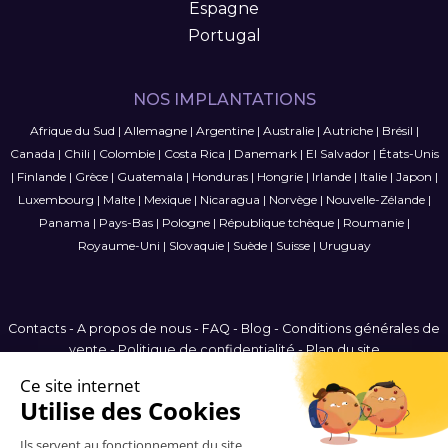
Espagne
Portugal
NOS IMPLANTATIONS
Afrique du Sud
|
Allemagne
|
Argentine
|
Australie
|
Autriche
|
Brésil
|
Canada
|
Chili
|
Colombie
|
Costa Rica
|
Danemark
|
El Salvador
|
États-Unis
|
Finlande
|
Grèce
|
Guatemala
|
Honduras
|
Hongrie
|
Irlande
|
Italie
|
Japon
|
Luxembourg
|
Malte
|
Mexique
|
Nicaragua
|
Norvège
|
Nouvelle-Zélande
|
Panama
|
Pays-Bas
|
Pologne
|
République tchèque
|
Roumanie
|
Royaume-Uni
|
Slovaquie
|
Suède
|
Suisse
|
Uruguay
Contacts
-
A propos de nous
-
FAQ
-
Blog
-
Conditions générales de
vente
-
Politique de confidentialité
-
Plan du site
France