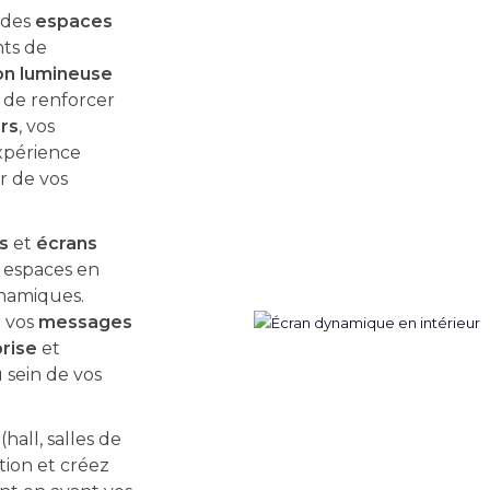
 des
espaces
ts de
n lumineuse
de renforcer
rs
, vos
xpérience
r de vos
s
et
écrans
s espaces en
namiques.
z vos
messages
prise
et
u sein de vos
(hall, salles de
tion et créez