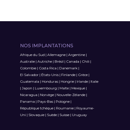
NOS IMPLANTATIONS
Afrique du Sud
|
Allemagne
|
Argentine
|
Australie
|
Autriche
|
Brésil
|
Canada
|
Chili
|
Colombie
|
Costa Rica
|
Danemark
|
El Salvador
|
États-Unis
|
Finlande
|
Grèce
|
Guatemala
|
Honduras
|
Hongrie
|
Irlande
|
Italie
|
Japon
|
Luxembourg
|
Malte
|
Mexique
|
Nicaragua
|
Norvège
|
Nouvelle-Zélande
|
Panama
|
Pays-Bas
|
Pologne
|
République tchèque
|
Roumanie
|
Royaume-
Uni
|
Slovaquie
|
Suède
|
Suisse
|
Uruguay