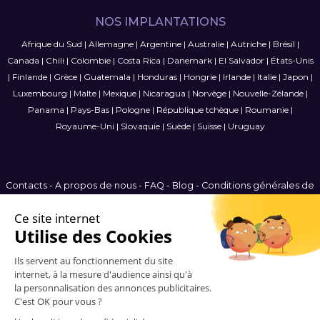
NOS IMPLANTATIONS
Afrique du Sud
|
Allemagne
|
Argentine
|
Australie
|
Autriche
|
Brésil
|
Canada
|
Chili
|
Colombie
|
Costa Rica
|
Danemark
|
El Salvador
|
États-Unis
|
Finlande
|
Grèce
|
Guatemala
|
Honduras
|
Hongrie
|
Irlande
|
Italie
|
Japon
|
Luxembourg
|
Malte
|
Mexique
|
Nicaragua
|
Norvège
|
Nouvelle-Zélande
|
Panama
|
Pays-Bas
|
Pologne
|
République tchèque
|
Roumanie
|
Royaume-Uni
|
Slovaquie
|
Suède
|
Suisse
|
Uruguay
Contacts
-
A propos de nous
-
FAQ
-
Blog
-
Conditions générales de
vente
-
Politique de confidentialité
-
Plan du site
France
© 2006-2026 Vitrinemedia -
Tous les droits sont réservés