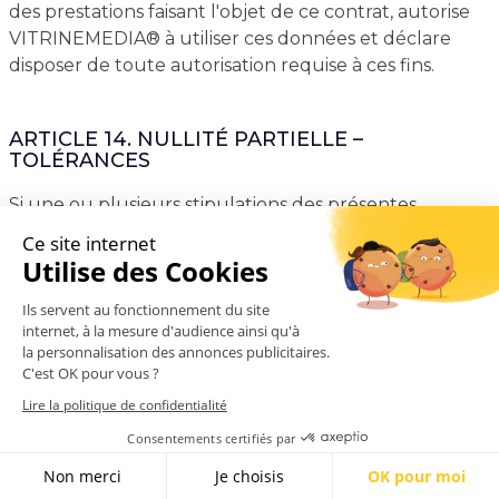
des prestations faisant l'objet de ce contrat, autorise
VITRINEMEDIA® à utiliser ces données et déclare
disposer de toute autorisation requise à ces fins.
ARTICLE 14. NULLITÉ PARTIELLE –
TOLÉRANCES
Si une ou plusieurs stipulations des présentes
conditions générales de vente sont tenues pour non
valides ou déclarées comme telles en application
d’une loi, d’un règlement ou par la suite d’une
décision définitive d’une juridiction compétente, les
autres stipulations conserveront toute leur force et
leur portée. Aucune tolérance, inaction ou inertie de
VITRINEMEDIA® ne pourra être interprétée
comme une renonciation à ses droits aux termes des
présentes conditions générales de vente.