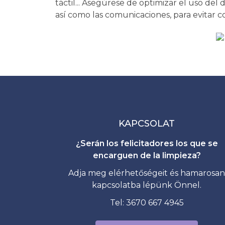
táctil... Asegúrese de optimizar el uso del d
así como las comunicaciones, para evitar c
KAPCSOLAT
¿Serán los felicitadores los que se
encarguen de la limpieza?
Adja meg elérhetőségeit és hamarosan
kapcsolatba lépünk Önnel.
Tel: 3670 667 4945