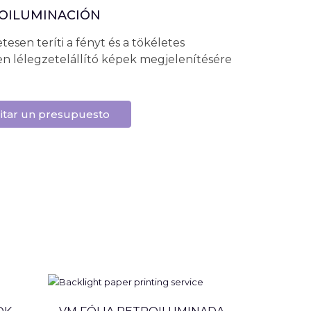
ROILUMINACIÓN
tesen teríti a fényt és a tökéletes
en lélegzetelállító képek megjelenítésére
citar un presupuesto