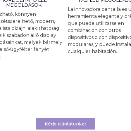
HORDOZHATÓ LED
FALI LED MEGOLDÁS
MEGOLDÁSOK
La innovadora pantalla es 
zható, könnyen
herramienta elegante y prá
szétszerelhető, modern,
que puede utilizarse en
lista dizájn, alakíthatóság
combinación con otros
zik szabadon álló display
dispositivos o con dispositiv
ásainkat, melyek bármely
modulares, y puede instala
első/ügyféltér fényét
cualquier habitación.
.
Kérje ajánlatunkat