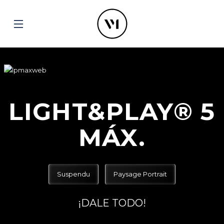
LIGHT&PLAY® 5
MÁX.
Suspendu
Paysage Portrait
¡DALE TODO!