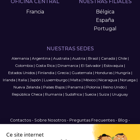
OFICINA CENTRAL
NUESTRAS FILIALES
Francia
Bélgica
España
Portugal
NUESTRAS SEDES
Alemania
|
Argentina
|
Australia
|
Austria
|
Brasil
|
Canadá
|
Chile
|
Colombia
|
Costa Rica
|
Dinamarca
|
El Salvador
|
Eslovaquia
|
Estados Unidos
|
Finlandia
|
Grecia
|
Guatemala
|
Honduras
|
Hungría
|
Irlanda
|
Italia
|
Japón
|
Luxemburgo
|
Malta
|
México
|
Nicaragua
|
Noruega
|
Nueva Zelanda
|
Países Bajos
|
Panamá
|
Polonia
|
Reino Unido
|
República Checa
|
Rumanía
|
Sudáfrica
|
Suecia
|
Suiza
|
Uruguay
Contactos
-
Sobre Nosotros
-
Preguntas Frecuentes
-
Blog
-
Términos y condiciones
-
Política de privacidad
-
Mapa del Sitio