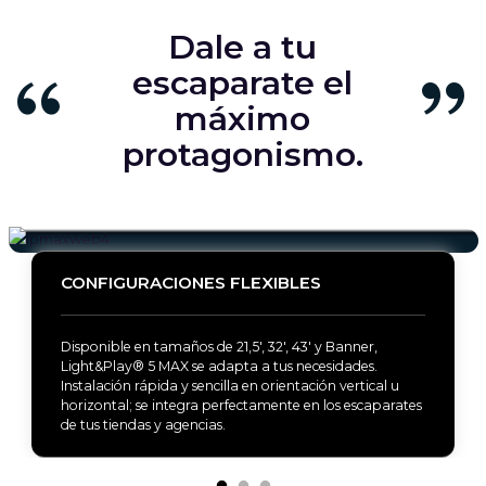
Dale a tu
escaparate el
máximo
protagonismo.
CONFIGURACIONES FLEXIBLES
Disponible en tamaños de 21,5', 32', 43' y Banner,
Light&Play® 5 MAX se adapta a tus necesidades.
Instalación rápida y sencilla en orientación vertical u
horizontal; se integra perfectamente en los escaparates
de tus tiendas y agencias.