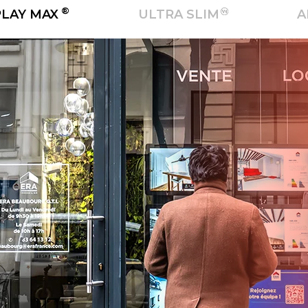
®
PLAY MAX
ULTRA SLIM
A