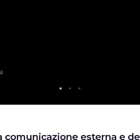
ue,
la
la
la
la comunicazione esterna e dell