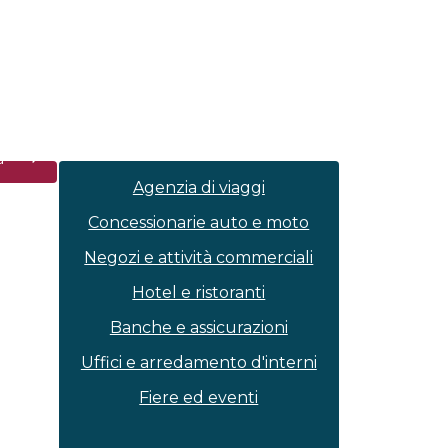
⟶
ù
Agenzia di viaggi
Concessionarie auto e moto
Negozi e attività commerciali
Hotel e ristoranti
Banche e assicurazioni
Uffici e arredamento d'interni
Fiere ed eventi