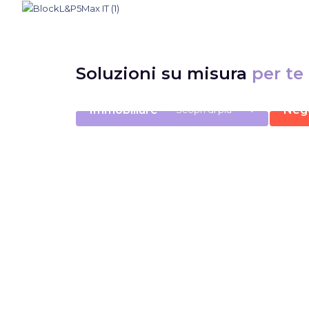
Soluzioni su misura
per te
⟶
Immobiliare
Nego
Scopri di più