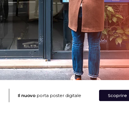
®
Il nuovo
porta poster digitale
Scoprire