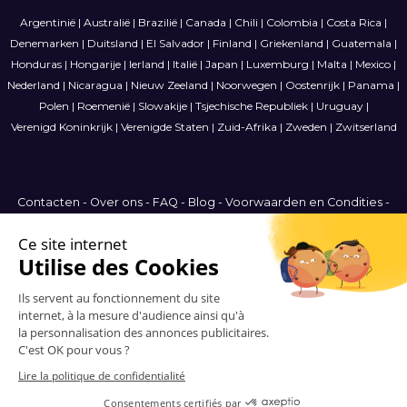
Argentinië
|
Australië
|
Brazilië
|
Canada
|
Chili
|
Colombia
|
Costa Rica
|
Denemarken
|
Duitsland
|
El Salvador
|
Finland
|
Griekenland
|
Guatemala
|
Honduras
|
Hongarije
|
Ierland
|
Italië
|
Japan
|
Luxemburg
|
Malta
|
Mexico
|
Nederland
|
Nicaragua
|
Nieuw Zeeland
|
Noorwegen
|
Oostenrijk
|
Panama
|
Polen
|
Roemenië
|
Slowakije
|
Tsjechische Republiek
|
Uruguay
|
Verenigd Koninkrijk
|
Verenigde Staten
|
Zuid-Afrika
|
Zweden
|
Zwitserland
Contacten
-
Over ons
-
FAQ
-
Blog
-
Voorwaarden en Condities
-
Privacybeleid
-
Sitemap
International
© 2006-2026 Vitrinemedia -
Alle rechten voorbehouden