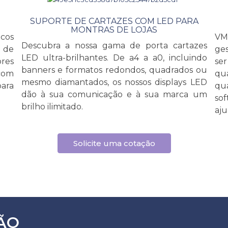
SUPORTE DE CARTAZES COM LED PARA
MONTRAS DE LOJAS
cos
VM
Descubra a nossa gama de porta cartazes
 de
ge
LED ultra-brilhantes. De a4 a a0, incluindo
res
se
banners e formatos redondos, quadrados ou
(com
qu
mesmo diamantados, os nossos displays LED
ara
qu
dão à sua comunicação e à sua marca um
sof
brilho ilimitado.
aju
Solicite uma cotação
ÃO