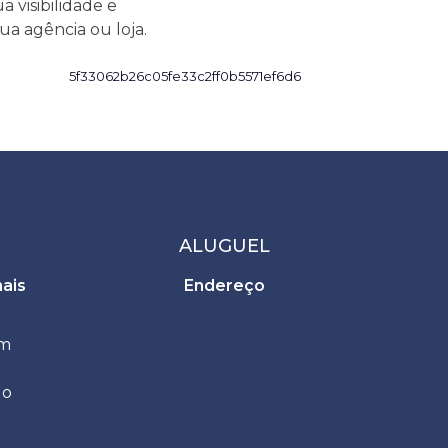
a visibilidade e
a agência ou loja.
ALUGUEL
mais
Endereço
em
go