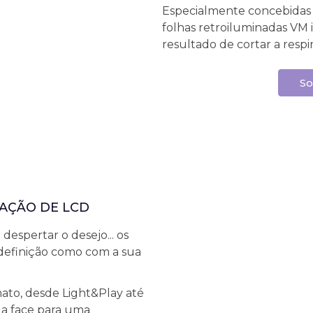
Especialmente concebidas 
folhas retroiluminadas VM 
resultado de cortar a res
So
ZAÇÃO DE LCD
 despertar o desejo... os
 definição como com a sua
ato, desde Light&Play até
la face para uma