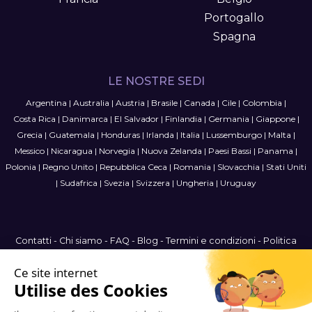
Portogallo
Spagna
LE NOSTRE SEDI
Argentina
|
Australia
|
Austria
|
Brasile
|
Canada
|
Cile
|
Colombia
|
Costa Rica
|
Danimarca
|
El Salvador
|
Finlandia
|
Germania
|
Giappone
|
Grecia
|
Guatemala
|
Honduras
|
Irlanda
|
Italia
|
Lussemburgo
|
Malta
|
Messico
|
Nicaragua
|
Norvegia
|
Nuova Zelanda
|
Paesi Bassi
|
Panama
|
Polonia
|
Regno Unito
|
Repubblica Ceca
|
Romania
|
Slovacchia
|
Stati Uniti
|
Sudafrica
|
Svezia
|
Svizzera
|
Ungheria
|
Uruguay
Contatti
-
Chi siamo
-
FAQ
-
Blog
-
Termini e condizioni
-
Politica
sulla privacy
-
Mappa del sito
International