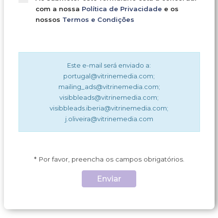
com a nossa
Política de Privacidade
e os
nossos
Termos e Condições
Este e-mail será enviado a:
portugal
@
vitrinemedia.com;
mailing_ads
@
vitrinemedia.com;
visibbleads
@
vitrinemedia.com;
visibbleads.iberia
@
vitrinemedia.com;
j.oliveira
@
vitrinemedia.com
* Por favor, preencha os campos obrigatórios.
Enviar