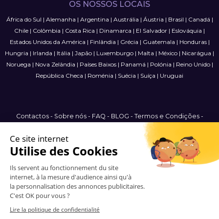
OS NOSSOS LOCAIS
África do Sul
|
Alemanha
|
Argentina
|
Austrália
|
Áustria
|
Brasil
|
Canadá
|
Chile
|
Colômbia
|
Costa Rica
|
Dinamarca
|
El Salvador
|
Eslováquia
|
Estados Unidos da América
|
Finlândia
|
Grécia
|
Guatemala
|
Honduras
|
Hungria
|
Irlanda
|
Itália
|
Japão
|
Luxemburgo
|
Malta
|
México
|
Nicarágua
|
Noruega
|
Nova Zelândia
|
Países Baixos
|
Panamá
|
Polónia
|
Reino Unido
|
República Checa
|
Roménia
|
Suécia
|
Suíça
|
Uruguai
Contactos
-
Sobre nós
-
FAQ
-
BLOG
-
Termos e Condições
-
Política de Privacidade
-
Mapa do Site
International
© 2006-2026 Vitrinemedia -
Todos os direitos reservados