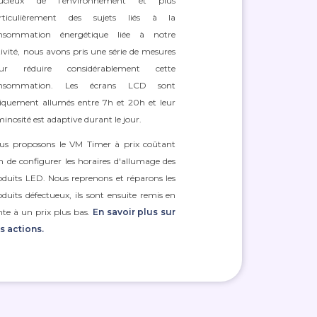
ucieux de l'environnement et plus
rticulièrement des sujets liés à la
nsommation énergétique liée à notre
tivité, nous avons pris une série de mesures
ur réduire considérablement cette
nsommation. Les écrans LCD sont
iquement allumés entre 7h et 20h et leur
minosité est adaptive durant le jour.
us proposons le VM Timer à prix coûtant
in de configurer les horaires d'allumage des
oduits LED. Nous reprenons et réparons les
oduits défectueux, ils sont ensuite remis en
nte à un prix plus bas.
En savoir plus sur
s actions.