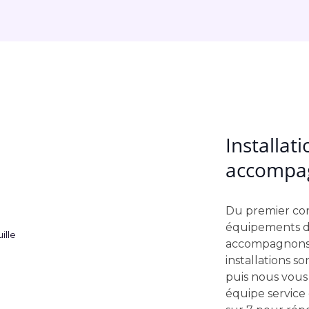
Installat
accompag
Du premier cont
équipements da
accompagnons e
installations s
puis nous vous f
équipe service c