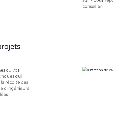
sur 7 pour rép
conseiller.
rojets
nes ou vos
ifiques qui
la récolte des
pe d'ingénieurs
dées.