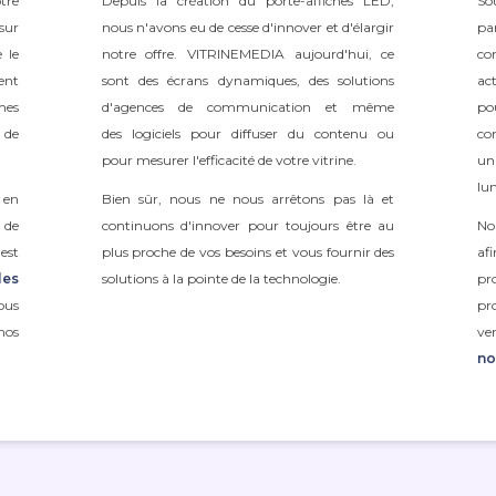
tre
Depuis la création du porte-affiches LED,
So
sur
nous n'avons eu de cesse d'innover et d'élargir
pa
 le
notre offre. VITRINEMEDIA aujourd'hui, ce
co
ent
sont des écrans dynamiques, des solutions
ac
mes
d'agences de communication et même
po
 de
des logiciels pour diffuser du contenu ou
co
pour mesurer l'efficacité de votre vitrine.
un
lu
 en
Bien sûr, nous ne nous arrêtons pas là et
 de
continuons d'innover pour toujours être au
No
est
plus proche de vos besoins et vous fournir des
af
les
solutions à la pointe de la technologie.
pr
ous
pr
nos
ve
no