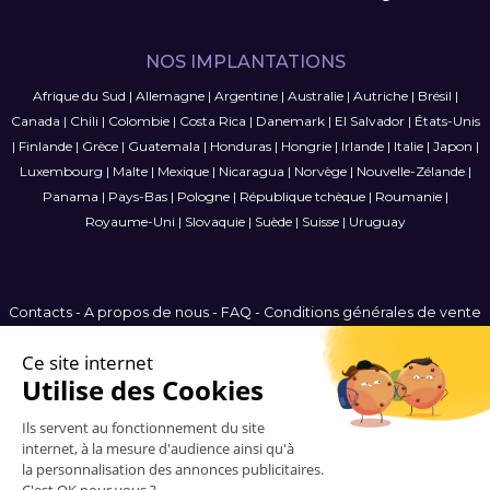
NOS IMPLANTATIONS
Afrique du Sud
|
Allemagne
|
Argentine
|
Australie
|
Autriche
|
Brésil
|
Canada
|
Chili
|
Colombie
|
Costa Rica
|
Danemark
|
El Salvador
|
États-Unis
|
Finlande
|
Grèce
|
Guatemala
|
Honduras
|
Hongrie
|
Irlande
|
Italie
|
Japon
|
Luxembourg
|
Malte
|
Mexique
|
Nicaragua
|
Norvège
|
Nouvelle-Zélande
|
Panama
|
Pays-Bas
|
Pologne
|
République tchèque
|
Roumanie
|
Royaume-Uni
|
Slovaquie
|
Suède
|
Suisse
|
Uruguay
Contacts
-
A propos de nous
-
FAQ
-
Conditions générales de vente
-
Politique de confidentialité
-
Plan du site
Luxembourg