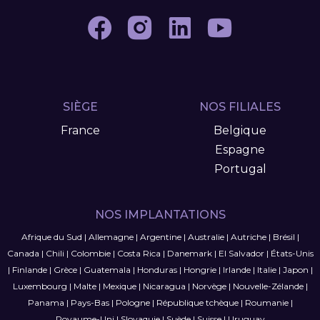
SIÈGE
NOS FILIALES
France
Belgique
Espagne
Portugal
NOS IMPLANTATIONS
Afrique du Sud
|
Allemagne
|
Argentine
|
Australie
|
Autriche
|
Brésil
|
Canada
|
Chili
|
Colombie
|
Costa Rica
|
Danemark
|
El Salvador
|
États-Unis
|
Finlande
|
Grèce
|
Guatemala
|
Honduras
|
Hongrie
|
Irlande
|
Italie
|
Japon
|
Luxembourg
|
Malte
|
Mexique
|
Nicaragua
|
Norvège
|
Nouvelle-Zélande
|
Panama
|
Pays-Bas
|
Pologne
|
République tchèque
|
Roumanie
|
Royaume-Uni
|
Slovaquie
|
Suède
|
Suisse
|
Uruguay