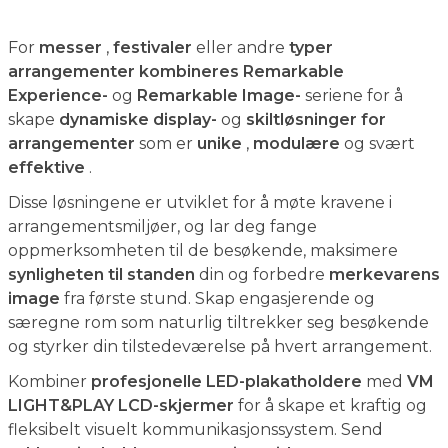
For
messer
,
festivaler
eller andre
typer
arrangementer
kombineres
Remarkable
Experience-
og
Remarkable Image-
seriene for å
skape
dynamiske display-
og
skiltløsninger for
arrangementer
som er
unike
,
modulære
og svært
effektive
.
Disse løsningene er utviklet for å møte kravene i
arrangementsmiljøer, og lar deg fange
oppmerksomheten til de besøkende, maksimere
synligheten til standen
din og forbedre
merkevarens
image
fra første stund. Skap engasjerende og
særegne rom som naturlig tiltrekker seg besøkende
og styrker din tilstedeværelse på hvert arrangement.
Kombiner
profesjonelle LED-plakatholdere
med
VM
LIGHT&PLAY LCD-skjermer
for å skape et kraftig og
fleksibelt visuelt kommunikasjonssystem. Send