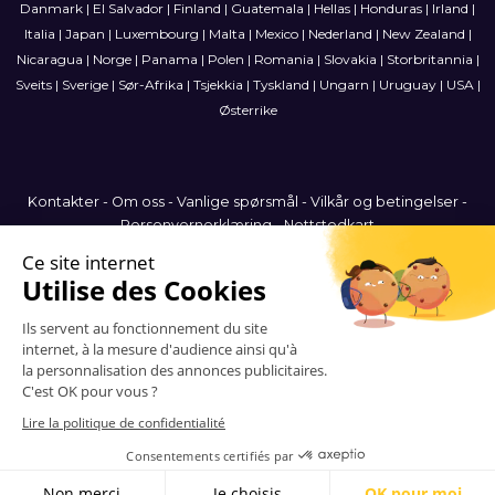
Danmark
|
El Salvador
|
Finland
|
Guatemala
|
Hellas
|
Honduras
|
Irland
|
Italia
|
Japan
|
Luxembourg
|
Malta
|
Mexico
|
Nederland
|
New Zealand
|
Nicaragua
|
Norge
|
Panama
|
Polen
|
Romania
|
Slovakia
|
Storbritannia
|
Sveits
|
Sverige
|
Sør-Afrika
|
Tsjekkia
|
Tyskland
|
Ungarn
|
Uruguay
|
USA
|
Østerrike
Kontakter
-
Om oss
-
Vanlige spørsmål
-
Vilkår og betingelser
-
Personvernerklæring
-
Nettstedkart
Norway
© 2006-2026 Vitrinemedia -
Alle rettigheter forbeholdt