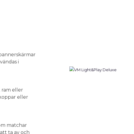
h bannerskärmar
vändas i
 ram eller
 koppar eller
som matchar
att ta av och