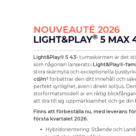
NOUVEAUTÉ 2026
®
LIGHT&PLAY
5 MAX 4
Light&Play® 5 43-
tumsskärmen är det stö
som någonsin lanserats i
Light&Play®-fami
stora skärmyta och exceptionella ljusstyr
cd/m²
förbättrar den ditt innehåll och säke
perfekt synlighet, även i direkt solljus. De
storformatsmodell är en riktig blickfångar
att dra till sig uppmärksamhet och ge din 
Finns att förbeställa nu, med leverans f
första kvartalet 2026.
Hybridorientering: Stående och Land