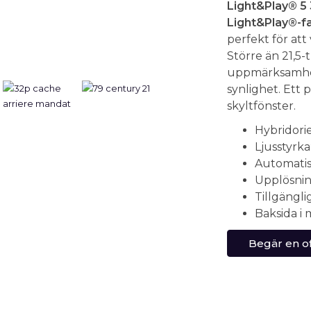
Light&Play® 5 
Light&Play®-fa
perfekt för att 
Större än 21,
uppmärksamhet
synlighet. Ett 
skyltfönster.
Hybridori
Ljusstyrk
Automatis
Upplösnin
Tillgänglig
Baksida i
Begär en of