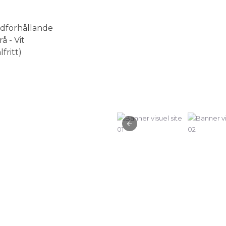
ldförhållande
å - Vit
fritt)