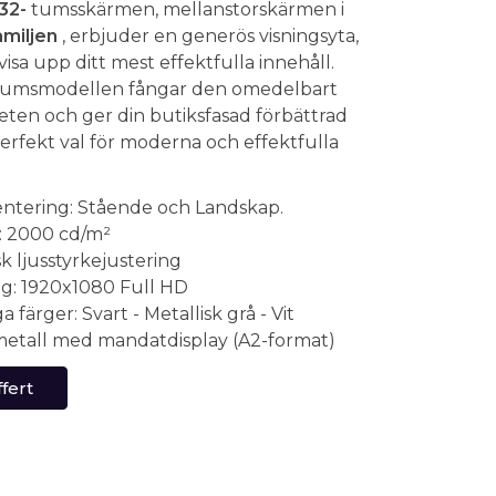
32-
tumsskärmen, mellanstorskärmen i
miljen
, erbjuder en generös visningsyta,
visa upp ditt mest effektfulla innehåll.
5-tumsmodellen fångar den omedelbart
en och ger din butiksfasad förbättrad
perfekt val för moderna och effektfulla
entering: Stående och Landskap.
a: 2000 cd/m²
k ljusstyrkejustering
g: 1920x1080 Full HD
a färger: Svart - Metallisk grå - Vit
 metall med mandatdisplay (A2-format)
fert