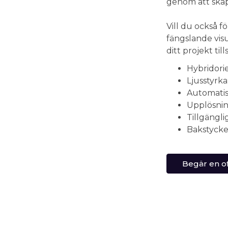
genom att skapa
Vill du också fö
fängslande visue
ditt projekt ti
Hybridori
Ljusstyrka
Automatis
Upplösnin
Tillgänglig
Bakstycke 
Begär en of