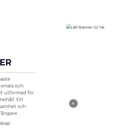
ER
naste
 smala och
lt utformad för
nehåll. Ett
ksamhet och
kfångare.
dskap