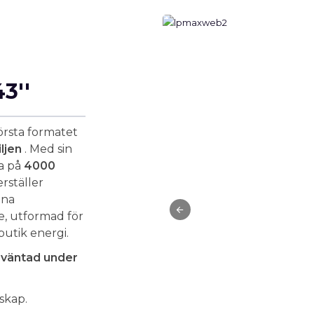
3''
rsta formatet
ljen
. Med sin
ka på
4000
rställer
nna
e, utformad för
butik energi.
örväntad under
skap.