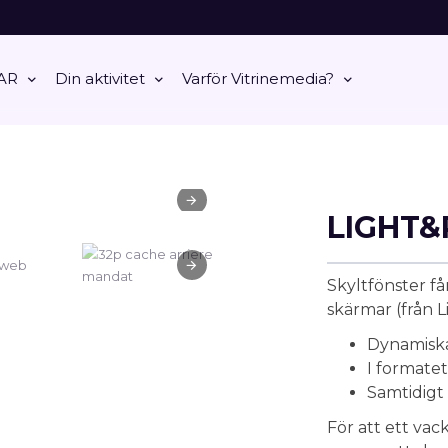
AR
Din aktivitet
Varför Vitrinemedia?
LIGHT&
Skyltfönster få
skärmar (från L
Dynamiska
I formatet
Samtidigt 
För att ett vac