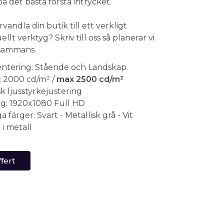
 det bästa första intrycket.
rvandla din butik till ett verkligt
llt verktyg? Skriv till oss så planerar vi
llsammans.
entering: Stående och Landskap.
: 2000 cd/m² /
max 2500 cd/m²
k ljusstyrkejustering
g: 1920x1080 Full HD
a färger: Svart - Metallisk grå - Vit
i metall
fert