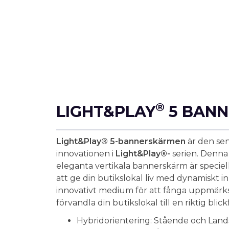
®
LIGHT&PLAY
5 BANN
Light&Play® 5-bannerskärmen
är den se
innovationen i
Light&Play®-
serien. Denna
eleganta vertikala bannerskärm är speciel
att ge din butikslokal liv med dynamiskt in
innovativt medium för att fånga uppmär
förvandla din butikslokal till en riktig blic
Hybridorientering: Stående och Lan