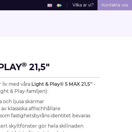
Vilka är vi?
Kontakta oss
®
PLAY
21,5"
r liv med våra
Light & Play® 5 MAX 21,5”
-
ight & Play-familjen):
 och ljusa skärmar
 av klassiska affischhållare
som fastighetsbyråns identitet bevaras
kert skyltfönster gör hela skillnaden