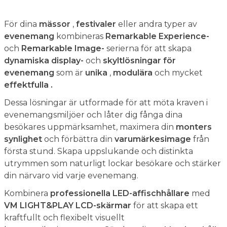
För dina
mässor
,
festivaler
eller andra typer av
evenemang
kombineras
Remarkable Experience-
och
Remarkable Image-
serierna för att skapa
dynamiska display-
och
skyltlösningar för
evenemang
som är
unika
,
modulära
och mycket
effektfulla
.
Dessa lösningar är utformade för att möta kraven i
evenemangsmiljöer och låter dig fånga dina
besökares uppmärksamhet, maximera din
monters
synlighet
och förbättra din
varumärkesimage
från
första stund. Skapa uppslukande och distinkta
utrymmen som naturligt lockar besökare och stärker
din närvaro vid varje evenemang.
Kombinera
professionella LED-affischhållare
med
VM LIGHT&PLAY LCD-skärmar
för att skapa ett
kraftfullt och flexibelt visuellt