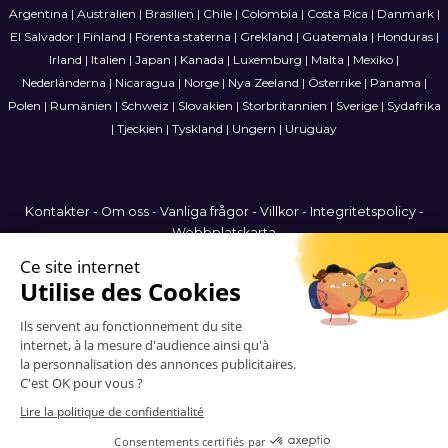
Argentina
|
Australien
|
Brasilien
|
Chile
|
Colombia
|
Costa Rica
|
Danmark
|
El Salvador
|
Finland
|
Förenta staterna
|
Grekland
|
Guatemala
|
Honduras
|
Irland
|
Italien
|
Japan
|
Kanada
|
Luxemburg
|
Malta
|
Mexiko
|
Nederländerna
|
Nicaragua
|
Norge
|
Nya Zeeland
|
Österrike
|
Panama
|
Polen
|
Rumänien
|
Schweiz
|
Slovakien
|
Storbritannien
|
Sverige
|
Sydafrika
|
Tjeckien
|
Tyskland
|
Ungern
|
Uruguay
Kontakter
-
Om oss
-
Vanliga frågor
-
Villkor
-
Integritetspolicy
-
Webbplatskarta
Sweden
© 2006-2026 Vitrinemedia -
Alla rättigheter förbehållna