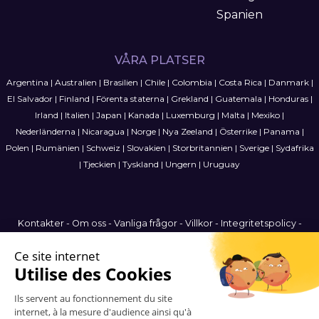
Spanien
VÅRA PLATSER
Argentina
|
Australien
|
Brasilien
|
Chile
|
Colombia
|
Costa Rica
|
Danmark
|
El Salvador
|
Finland
|
Förenta staterna
|
Grekland
|
Guatemala
|
Honduras
|
Irland
|
Italien
|
Japan
|
Kanada
|
Luxemburg
|
Malta
|
Mexiko
|
Nederländerna
|
Nicaragua
|
Norge
|
Nya Zeeland
|
Österrike
|
Panama
|
Polen
|
Rumänien
|
Schweiz
|
Slovakien
|
Storbritannien
|
Sverige
|
Sydafrika
|
Tjeckien
|
Tyskland
|
Ungern
|
Uruguay
Kontakter
-
Om oss
-
Vanliga frågor
-
Villkor
-
Integritetspolicy
-
Webbplatskarta
Sweden