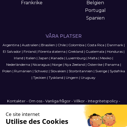
Frankrike
Belgien
Portugal
Spanien
VÅRA PLATSER
Argentina
|
Australien
|
Brasilien
|
Chile
|
Colombia
|
Costa Rica
|
Danmark
|
El Salvador
|
Finland
|
Förenta staterna
|
Grekland
|
Guatemala
|
Honduras
|
Irland
|
Italien
|
Japan
|
Kanada
|
Luxemburg
|
Malta
|
Mexiko
|
Nederländerna
|
Nicaragua
|
Norge
|
Nya Zeeland
|
Österrike
|
Panama
|
Polen
|
Rumänien
|
Schweiz
|
Slovakien
|
Storbritannien
|
Sverige
|
Sydafrika
|
Tjeckien
|
Tyskland
|
Ungern
|
Uruguay
Kontakter
-
Om oss
-
Vanliga frågor
-
Villkor
-
Integritetspolicy
-
Webbplatskarta
Sweden